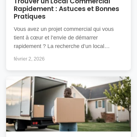
Trouver un Local Commercial
Rapidement : Astuces et Bonnes
capillaires ?
Pratiques
Peut-on poser un nouveau carrelage sur un sol
Vous avez un projet commercial qui vous
humide ?
tient à cœur et l’envie de démarrer
rapidement ? La recherche d’un local…
Un déshumidificateur peut-il régler le problème ?
février 2, 2026