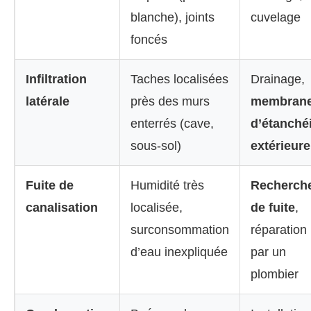
blanche), joints
cuvelage
foncés
Infiltration
Taches localisées
Drainage,
latérale
près des murs
membran
enterrés (cave,
d’étanché
sous-sol)
extérieure
Fuite de
Humidité très
Recherch
canalisation
localisée,
de fuite
,
surconsommation
réparation
d’eau inexpliquée
par un
plombier