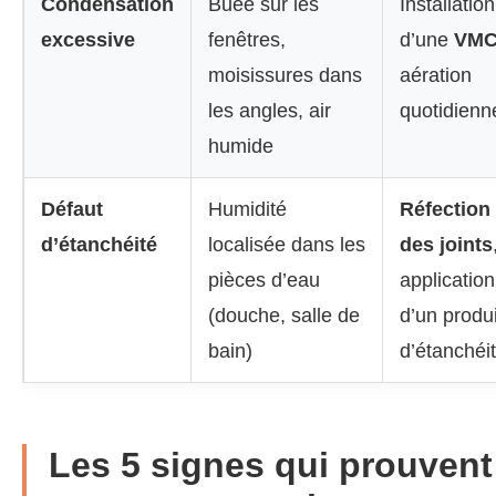
Condensation
Buée sur les
Installation
excessive
fenêtres,
d’une
VM
moisissures dans
aération
les angles, air
quotidienn
humide
Défaut
Humidité
Réfection
d’étanchéité
localisée dans les
des joints
pièces d’eau
application
(douche, salle de
d’un produi
bain)
d’étanchéi
Les 5 signes qui prouvent