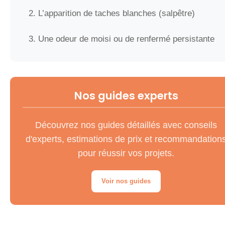
2. L’apparition de taches blanches (salpêtre)
3. Une odeur de moisi ou de renfermé persistante
4. Un sol constamment froid et humide au toucher
5. Le décollement des carreaux ou des plinthes
Nos guides experts
Analyse des 5 causes principales d’un sol humide
Découvrez nos guides détaillés avec conseils
en maison ancienne
d'experts, estimations de prix et recommandation
pour réussir vos projets.
Cause n°1 : Les remontées capillaires, l’ennemi
n°1 des vieilles bâtisses
Voir nos guides
Cause n°2 : Les infiltrations d’eau latérales
Cause n°3 : Une fuite de canalisation invisible