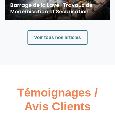
comment sécuriser les fenêtres
Barrage de la Laye : Travaux de
sans dénaturer la façade ?
Modernisation et Sécurisation
Voir tous nos articles
Témoignages /
Avis Clients