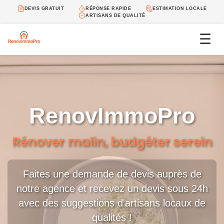
DEVIS GRATUIT
RÉPONSE RAPIDE
ESTIMATION LOCALE
ARTISANS DE QUALITÉ
☰
RenovImmoPro
Rénover malin, budgéter serein
Faites une demande de devis auprès de
notre agence et recevez un devis sous 24h
avec des suggestions d'artisans locaux de
qualités !