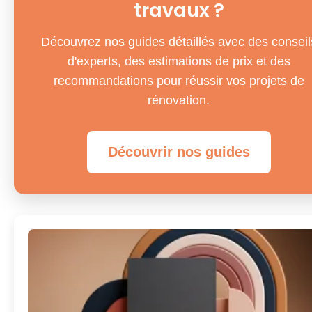
travaux ?
Découvrez nos guides détaillés avec des conseil
d'experts, des estimations de prix et des
recommandations pour réussir vos projets de
rénovation.
Découvrir nos guides