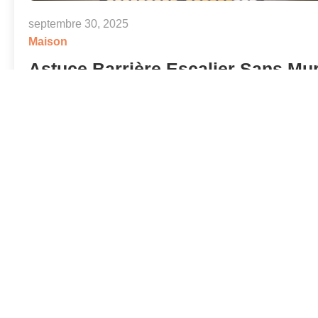
septembre 30, 2025
Maison
Astuce Barrière Escalier Sans Mur
Comment Choisir la Bonne Sécuri
Tu cherches une solution pour sécuriser ton escalie
mais tu n’as pas de mur pour fixer ta barrière escal
sans mur ? Tu te demandes comment protéger tes
enfants ou…