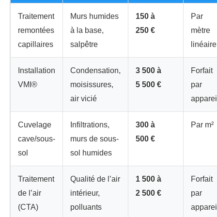
Traitement
Murs humides
150 à
Par
remontées
à la base,
250 €
mètre
capillaires
salpêtre
linéaire
Installation
Condensation,
3 500 à
Forfait
VMI®
moisissures,
5 500 €
par
air vicié
apparei
Cuvelage
Infiltrations,
300 à
Par m²
cave/sous-
murs de sous-
500 €
sol
sol humides
Traitement
Qualité de l’air
1 500 à
Forfait
de l’air
intérieur,
2 500 €
par
(CTA)
polluants
apparei