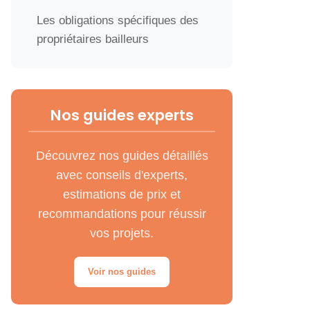
Les obligations spécifiques des
propriétaires bailleurs
Les 3 principaux avantages de
la mise aux normes électriques
Nos guides experts
1. Assurer la sécurité des
occupants
Découvrez nos guides détaillés
avec conseils d'experts,
2. Valoriser votre bien
estimations de prix et
immobilier
recommandations pour réussir
vos projets.
3. Garantir la conformité aux
exigences des assurances
Voir nos guides
Les étapes essentielles pour
se conformer aux normes