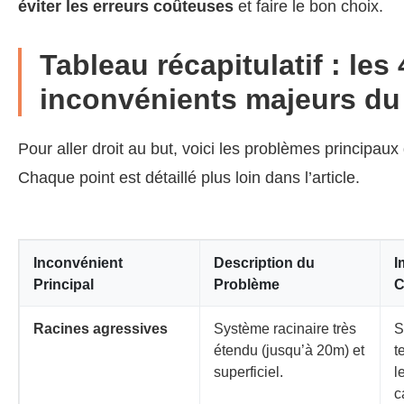
éviter les erreurs coûteuses
et faire le bon choix.
Tableau récapitulatif : les 
inconvénients majeurs du
Pour aller droit au but, voici les problèmes principau
Chaque point est détaillé plus loin dans l’article.
Inconvénient
Description du
I
Principal
Problème
C
Racines agressives
Système racinaire très
S
étendu (jusqu’à 20m) et
t
superficiel.
l
c