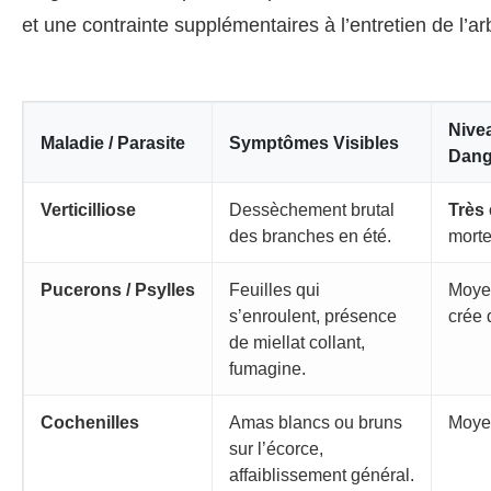
et une contrainte supplémentaires à l’entretien de l’ar
Nive
Maladie / Parasite
Symptômes Visibles
Dang
Verticilliose
Dessèchement brutal
Très 
des branches en été.
morte
Pucerons / Psylles
Feuilles qui
Moyen 
s’enroulent, présence
crée 
de miellat collant,
fumagine.
Cochenilles
Amas blancs ou bruns
Moye
sur l’écorce,
affaiblissement général.