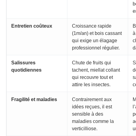
b
e
Entretien coûteux
Croissance rapide
B
(1m/an) et bois cassant
à
qui exige un élagage
c
professionnel régulier.
d
Salissures
Chute de fruits qui
S
quotidiennes
tachent, miellat collant
d
qui recouvre tout et
s
attire les insectes.
c
Fragilité et maladies
Contrairement aux
M
idées reçues, il est
l
sensible à des
p
maladies comme la
a
verticilliose.
u