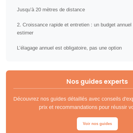
Jusqu’à 20 mètres de distance
2. Croissance rapide et entretien : un budget annuel
estimer
L’élagage annuel est obligatoire, pas une option
3. Salissures et nuisances : quand le quotidien devi
Les fruits qui tachent et rendent le sol glissant
Nos guides experts
Le miellat collant et la fumagine
Découvrez nos guides détaillés avec conseils d'ex
prix et recommandations pour réussir vo
Feuilles et pollen
4. Maladies et parasites : une résistance à nuancer
Voir nos guides