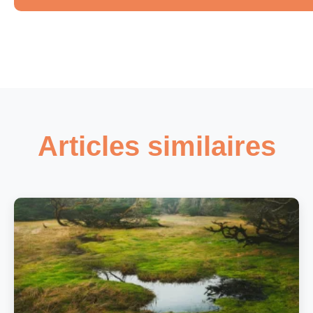
La verticilliose : une maladie mortelle
Les parasites courants
Quelles alternatives pour profiter de l’ombre sans l
FAQ – Questions fréquentes sur le micocoulier
Articles similaires
Est-il possible de contenir les racines avec une barr
Le micocoulier est-il adapté à un petit jardin ?
À quelle distance minimum planter un micocoulier d
Quand les problèmes de racines deviennent-ils criti