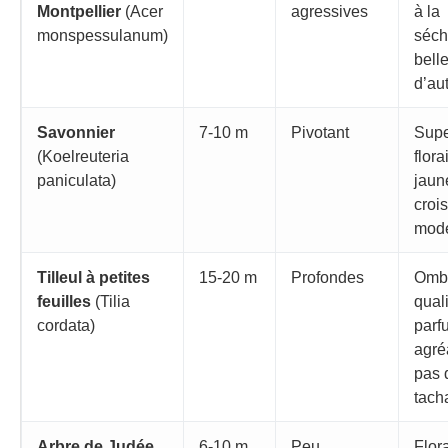
Montpellier
(Acer
agressives
à la
monspessulanum)
séch
bell
d’au
Savonnier
7-10 m
Pivotant
Sup
(Koelreuteria
flora
paniculata)
jaun
croi
modé
Tilleul à petites
15-20 m
Profondes
Omb
feuilles
(Tilia
quali
cordata)
parf
agré
pas d
tach
Arbre de Judée
6-10 m
Peu
Flor