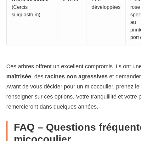
(Cercis
développées
rose
siliquastrum)
spec
au
prin
port 
Ces arbres offrent un excellent compromis. Ils ont un
maîtrisée
, des
racines non agressives
et demande
Avant de vous décider pour un micocoulier, prenez l
renseigner sur ces options. Votre tranquillité et votre 
remercieront dans quelques années.
FAQ – Questions fréquente
micocoulier