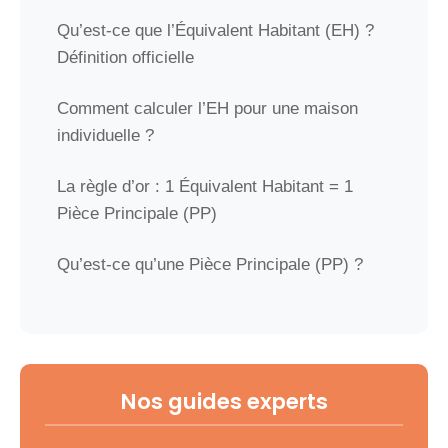
Qu’est-ce que l’Équivalent Habitant (EH) ?
Définition officielle
Comment calculer l’EH pour une maison
individuelle ?
La règle d’or : 1 Équivalent Habitant = 1
Pièce Principale (PP)
Qu’est-ce qu’une Pièce Principale (PP) ?
Tableau de calcul de l’EH pour les autres
bâtiments et ERP
Pourquoi un bon dimensionnement en EH
Nos guides experts
est-il crucial ?