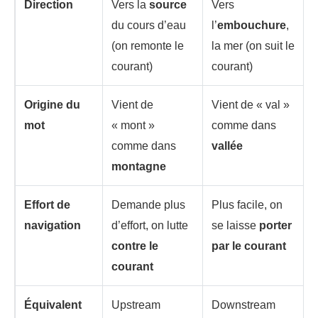
Direction
Vers la
source
Vers
du cours d’eau
l’
embouchure
,
(on remonte le
la mer (on suit le
courant)
courant)
Origine du
Vient de
Vient de « val »
mot
« mont »
comme dans
comme dans
vallée
montagne
Effort de
Demande plus
Plus facile, on
navigation
d’effort, on lutte
se laisse
porter
contre le
par le courant
courant
Équivalent
Upstream
Downstream