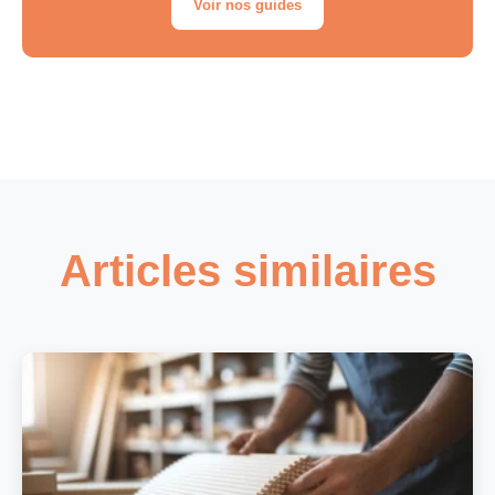
Voir nos guides
Qui sont les entreprises impliquées dans
l’accident ?
Quelle est la hauteur de l’échafaudage qui
s’est effondré ?
Quand l’enquête sur l’accident sera-t-elle
terminée ?
Articles similaires